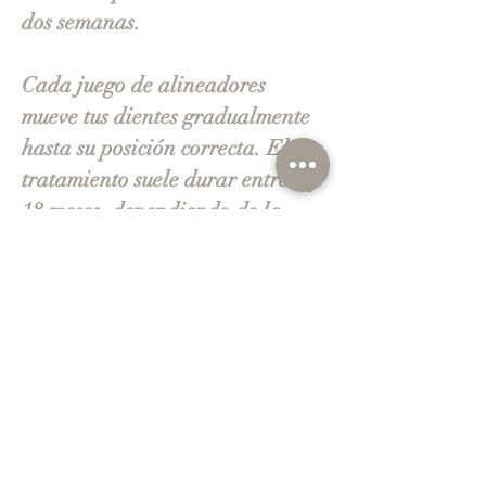
dos semanas.
Cada juego de alineadores
mueve tus dientes gradualmente
hasta su posición correcta. El
tratamiento suele durar entre 6 y
18 meses, dependiendo de la
complejidad de tu caso. Durante
todo el proceso, programamos
citas periódicas para monitorear
tu progreso y asegurarnos de que
todo vaya según lo previsto.
¿Por Qué Elegirnos?