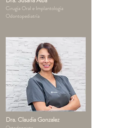
Dra. Susana Alba
Cirugía Oral e Implantología
Odontopediatría
Dra. Claudia Gonzalez
Ortodoncista